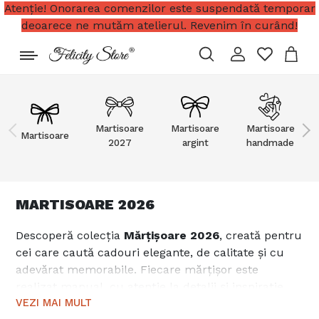
Atenție! Onorarea comenzilor este suspendată temporar
deoarece ne mutăm atelierul. Revenim în curând!
Martisoare
Martisoare
Martisoare
Martisoare
2027
argint
handmade
MARTISOARE 2026
Descoperă colecția
Mărțișoare 2026
, creată pentru
cei care caută cadouri elegante, de calitate și cu
adevărat memorabile. Fiecare mărțișor este
realizat manual, cu atenție la detalii și inspirație
din simbolurile primăverii. Alege dintr-o gamă
VEZI MAI MULT