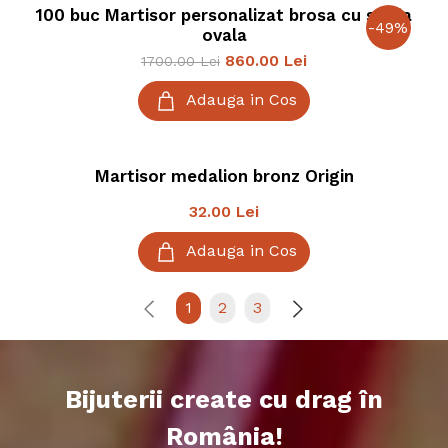
100 buc Martisor personalizat brosa cu sticla
-
49
%
ovala
860.00
Lei
1700.00
Lei
Adauga in Cos
Martisor medalion bronz Origin
32.00
Lei
Adauga in Cos
1
2
3
Bijuterii create cu drag în
România!