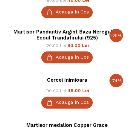
49.00
Lei
165.00
Lei
rămân.
Adauga in Cos
Martisor Pandantiv Argint Baza Neregulata
-
25
%
Ecoul Trandafirului (925)
90.00
Lei
120.00
Lei
Adauga in Cos
Cercei Inimioara
-
74
%
49.00
Lei
190.00
Lei
Adauga in Cos
Martisor medalion Copper Grace