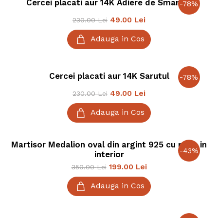
Cercei placati aur 14K Adiere de Smarald
-
78
%
49.00
Lei
230.00
Lei
Adauga in Cos
Cercei placati aur 14K Sarutul
-
78
%
49.00
Lei
230.00
Lei
Adauga in Cos
Martisor Medalion oval din argint 925 cu poze in
-
43
%
interior
199.00
Lei
350.00
Lei
Adauga in Cos