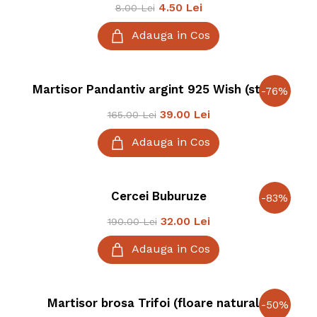
4.50
Lei
8.00
Lei
Adauga in Cos
Martisor Pandantiv argint 925 Wish (sticla)
-
76
%
39.00
Lei
165.00
Lei
Adauga in Cos
Cercei Buburuze
-
83
%
32.00
Lei
190.00
Lei
Adauga in Cos
Martisor brosa Trifoi (floare naturala)
-
50
%