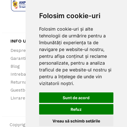
Folosim cookie-uri
Folosim cookie-uri și alte
tehnologii de urmărire pentru a
INFO UTILE
îmbunătăți experiența ta de
navigare pe website-ul nostru,
Despre noi
ANPC
pentru afișa conținut și reclame
Garantie 100%
Politica cookies
personalizate, pentru a analiza
Blog
Politica confidentialitate
traficul de pe website-ul nostru și
Intrebari frecvente
Termeni si conditii
pentru a înțelege de unde vin
Returnare produse
vizitatorii noștri.
Guestbook
Sunt de acord
Livrare
Refuz
Vreau să schimb setările
Copyright FelicityStore 2025.
Creare Magazin Online