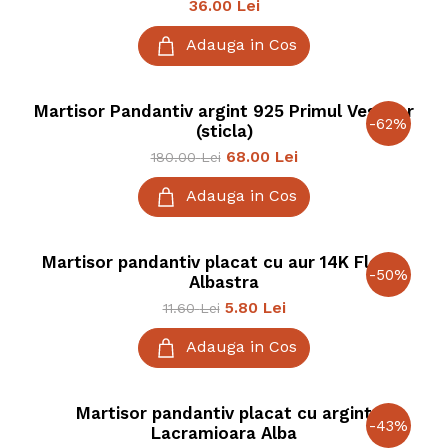
36.00
Lei
Adauga in Cos
Martisor Pandantiv argint 925 Primul Vestitor
-
62
%
(sticla)
68.00
Lei
180.00
Lei
Adauga in Cos
Martisor pandantiv placat cu aur 14K Floare
-
50
%
Albastra
5.80
Lei
11.60
Lei
Adauga in Cos
Martisor pandantiv placat cu argint
-
43
%
Lacramioara Alba