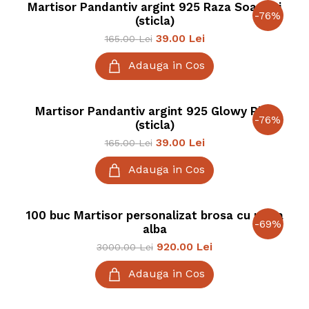
Martisor Pandantiv argint 925 Raza Soarelui
-
76
%
(sticla)
39.00
Lei
165.00
Lei
Adauga in Cos
Martisor Pandantiv argint 925 Glowy Pink
-
76
%
(sticla)
39.00
Lei
165.00
Lei
Adauga in Cos
100 buc Martisor personalizat brosa cu rama
-
69
%
alba
920.00
Lei
3000.00
Lei
Adauga in Cos