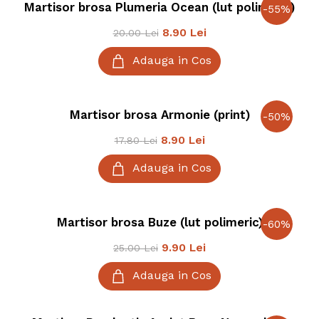
Martisor brosa Plumeria Ocean (lut polimeric)
-
55
%
8.90
Lei
20.00
Lei
Adauga in Cos
Martisor brosa Armonie (print)
-
50
%
8.90
Lei
17.80
Lei
Adauga in Cos
Martisor brosa Buze (lut polimeric)
-
60
%
9.90
Lei
25.00
Lei
Adauga in Cos