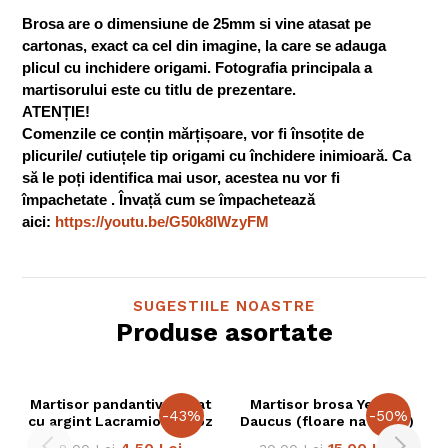
Brosa are o dimensiune de 25mm si vine atasat pe
cartonas, exact ca cel din imagine, la care se adauga
plicul cu inchidere origami. Fotografia principala a
martisorului este cu titlu de prezentare.
ATENȚIE!
Comenzile ce conțin mărțișoare, vor fi însoțite de
plicurile/ cutiuțele tip origami cu închidere inimioară. Ca
să le poți identifica mai usor, acestea nu vor fi
împachetate . Învață cum se împachetează
aici:
https://youtu.be/G50k8lWzyFM
SUGESTIILE NOASTRE
Produse asortate
Martisor pandantiv placat
Martisor brosa Yellow
-
43
%
-
50
%
cu argint Lacramioara Roz
Daucus (floare naturala)