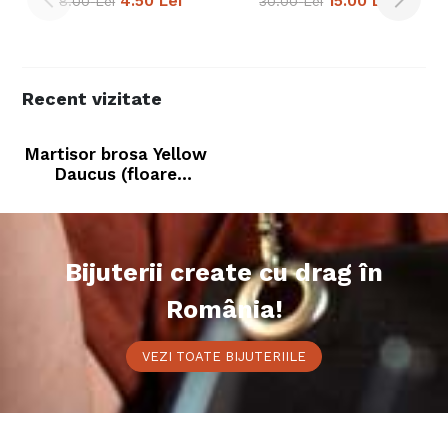
4.50
Lei
15.00
Lei
8.00
Lei
30.00
Lei
Recent vizitate
Martisor brosa Yellow
Daucus (floare
naturala)
Bijuterii create cu drag în
România!
VEZI TOATE BIJUTERIILE