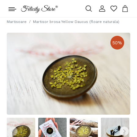
Martisoare
Martisor brosa Yellow Daucus (floare naturala)
50
%