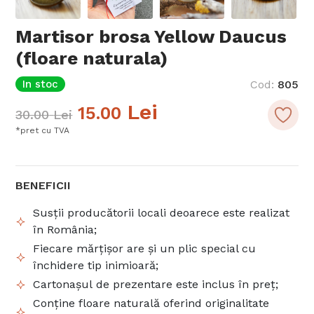
Martisor brosa Yellow Daucus
(floare naturala)
In stoc
Cod
:
805
Lei
15.00
30.00
Lei
*pret cu TVA
BENEFICII
Susții producătorii locali deoarece este realizat
în România;
Fiecare mărțișor are și un plic special cu
închidere tip inimioară;
Cartonașul de prezentare este inclus în preț;
Conține floare naturală oferind originalitate