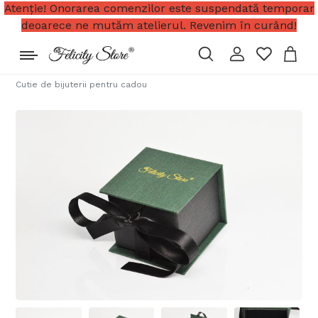
Atenție! Onorarea comenzilor este suspendată temporar
deoarece ne mutăm atelierul. Revenim în curând!
Cutie de bijuterii pentru cadou