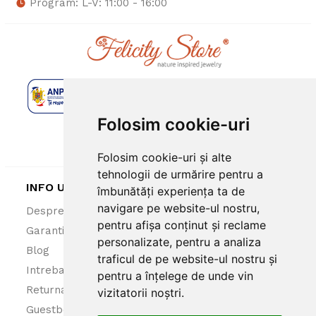
Program: L-V: 11:00 - 16:00
Folosim cookie-uri
Folosim cookie-uri și alte
tehnologii de urmărire pentru a
INFO UTILE
îmbunătăți experiența ta de
navigare pe website-ul nostru,
Despre noi
ANPC
pentru afișa conținut și reclame
Garantie 100%
Politica cookies
personalizate, pentru a analiza
Blog
Politica confidentialitate
traficul de pe website-ul nostru și
Intrebari frecvente
Termeni si conditii
pentru a înțelege de unde vin
Returnare produse
vizitatorii noștri.
Guestbook