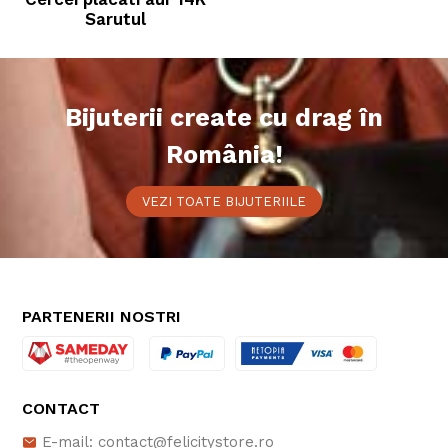
Sarutul
Bijuterii create cu drag în
România!
VEZI TOATE BIJUTERIILE
PARTENERII NOSTRI
CONTACT
E-mail: contact@felicitystore.ro