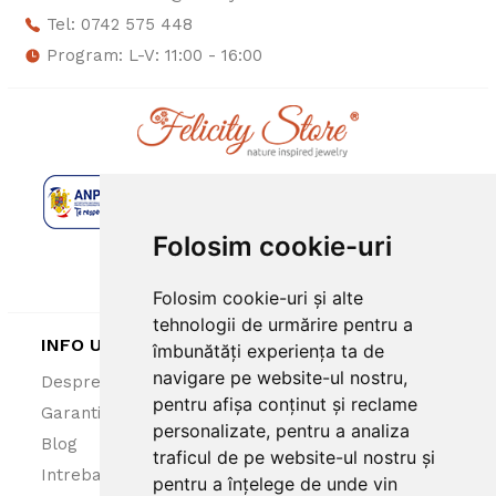
Tel: 0742 575 448
Program: L-V: 11:00 - 16:00
Folosim cookie-uri
Folosim cookie-uri și alte
tehnologii de urmărire pentru a
INFO UTILE
îmbunătăți experiența ta de
navigare pe website-ul nostru,
Despre noi
ANPC
pentru afișa conținut și reclame
Garantie 100%
Politica cookies
personalizate, pentru a analiza
Blog
Politica confidentialitate
traficul de pe website-ul nostru și
Intrebari frecvente
Termeni si conditii
pentru a înțelege de unde vin