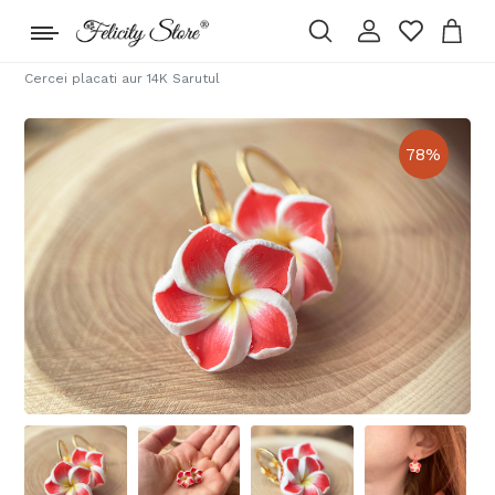
Cercei placati aur 14K Sarutul
78
%