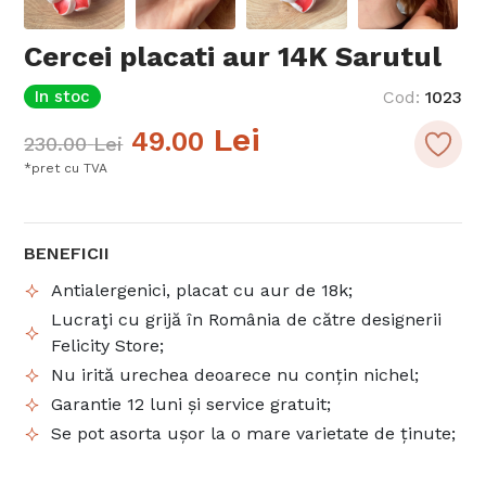
Cercei placati aur 14K Sarutul
In stoc
Cod
:
1023
Lei
49.00
230.00
Lei
*pret cu TVA
BENEFICII
Antialergenici, placat cu aur de 18k;
Lucraţi cu grijă în România de către designerii
Felicity Store;
Nu irită urechea deoarece nu conțin nichel;
Garantie 12 luni și service gratuit;
Se pot asorta ușor la o mare varietate de ținute;