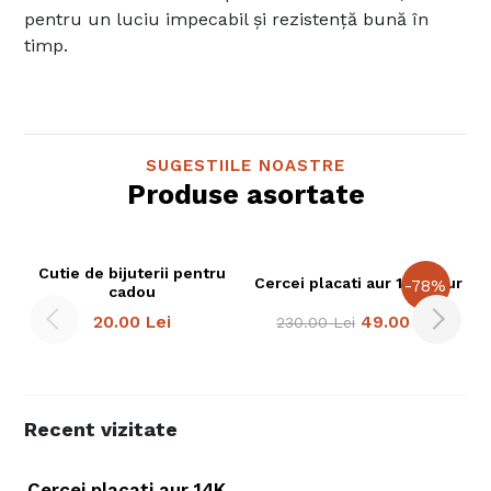
pentru un luciu impecabil și rezistență bună în
timp.
SUGESTIILE NOASTRE
Produse asortate
Cutie de bijuterii pentru
Cercei placati aur 14K Azur
-
78
%
cadou
20.00
Lei
49.00
Lei
230.00
Lei
Recent vizitate
Cercei placati aur 14K