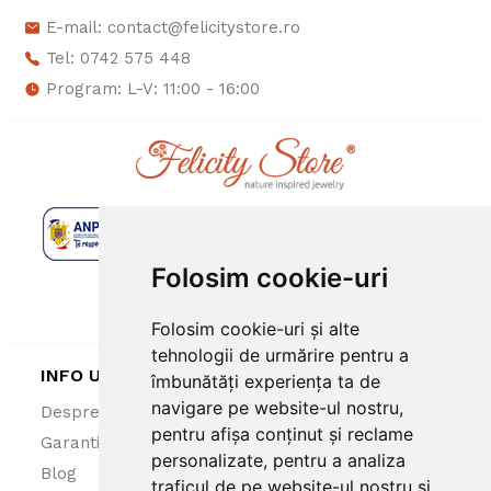
E-mail: contact@felicitystore.ro
Tel: 0742 575 448
Program: L-V: 11:00 - 16:00
Folosim cookie-uri
Folosim cookie-uri și alte
tehnologii de urmărire pentru a
INFO UTILE
îmbunătăți experiența ta de
navigare pe website-ul nostru,
Despre noi
ANPC
pentru afișa conținut și reclame
Garantie 100%
Politica cookies
personalizate, pentru a analiza
Blog
Politica confidentialitate
traficul de pe website-ul nostru și