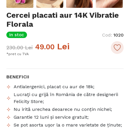
Cercei placati aur 14K Vibratie
Florala
In stoc
Cod
:
1020
Lei
49.00
230.00
Lei
*pret cu TVA
BENEFICII
Antialergenici, placat cu aur de 18k;
Lucraţi cu grijă în România de către designerii
Felicity Store;
Nu irită urechea deoarece nu conțin nichel;
Garantie 12 luni și service gratuit;
Se pot asorta ușor la o mare varietate de ținute;