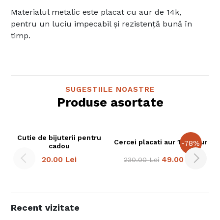
Materialul metalic este placat cu aur de 14k,
pentru un luciu impecabil și rezistență bună în
timp.
SUGESTIILE NOASTRE
Produse asortate
Cutie de bijuterii pentru
Cercei placati aur 14K Azur
-
78
%
cadou
20.00
Lei
49.00
Lei
230.00
Lei
Recent vizitate