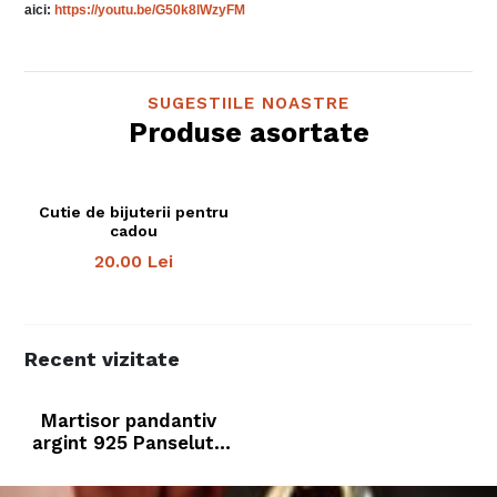
aici:
https://youtu.be/G50k8lWzyFM
SUGESTIILE NOASTRE
Produse asortate
Cutie de bijuterii pentru
cadou
20.00
Lei
Recent vizitate
Martisor pandantiv
argint 925 Panseluta
(sticla)