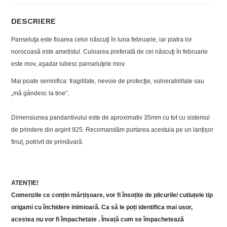
DESCRIERE
Panseluţa este floarea celor născuţi în luna februarie, iar piatra lor
norocoasă este ametistul. Culoarea preferată de cei născuţi în februarie
este mov, aşadar iubesc panseluţele mov.
Mai poate semnifica: fragilitate, nevoie de protecţie, vulnerabilitate sau
„mă gândesc la tine”.
Dimensiunea pandantivului este de aproximativ 35mm cu tot cu sistemul
de prindere din argint 925. Recomandăm purtarea acestuia pe un lanțișor
finuț, potrivit de primăvară.
ATENȚIE!
Comenzile ce conțin mărțișoare, vor fi însoțite de plicurile/ cutiuțele tip
origami cu închidere inimioară. Ca să le poți identifica mai usor,
acestea nu vor fi împachetate . Învață cum se împachetează