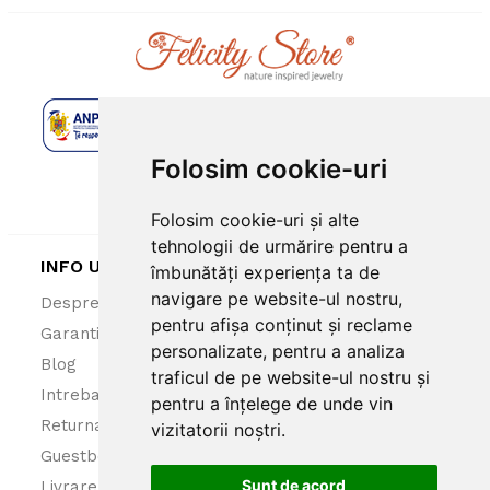
Folosim cookie-uri
Folosim cookie-uri și alte
tehnologii de urmărire pentru a
INFO UTILE
îmbunătăți experiența ta de
navigare pe website-ul nostru,
Despre noi
ANPC
pentru afișa conținut și reclame
Garantie 100%
Politica cookies
personalizate, pentru a analiza
Blog
Politica confidentialitate
traficul de pe website-ul nostru și
Intrebari frecvente
Termeni si conditii
pentru a înțelege de unde vin
Returnare produse
vizitatorii noștri.
Guestbook
Sunt de acord
Livrare