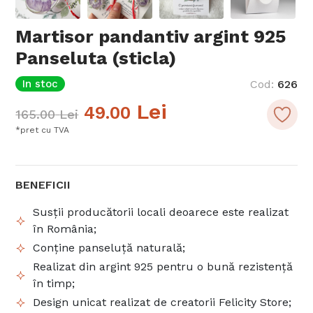
Martisor pandantiv argint 925
Panseluta (sticla)
In stoc
Cod
:
626
Lei
49.00
165.00
Lei
*pret cu TVA
BENEFICII
Susții producătorii locali deoarece este realizat
în România;
Conține panseluță naturală;
Realizat din argint 925 pentru o bună rezistență
în timp;
Design unicat realizat de creatorii Felicity Store;