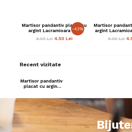
Martisor pandantiv placat cu
Martisor pandant
-
43
%
argint Lacramioara Roz
argint Lacramioa
4.50
Lei
4.
8.00
Lei
8.00
Lei
Recent vizitate
Martisor pandantiv
placat cu argint
Lacramioara Rosie
Bijute