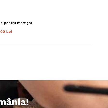
ie pentru mărțișor
.00
Lei
omânia!