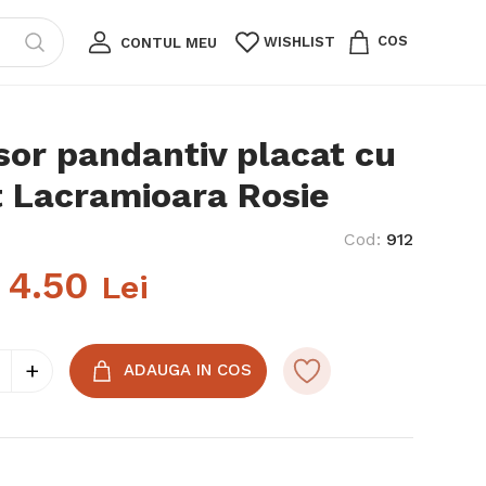
COS
WISHLIST
CONTUL MEU
sor pandantiv placat cu
t Lacramioara Rosie
Cod
:
912
4.50
Lei
+
ADAUGA IN COS