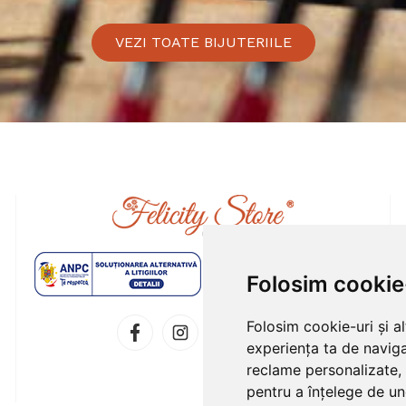
VEZI TOATE BIJUTERIILE
Folosim cookie
Folosim cookie-uri și a
experiența ta de naviga
reclame personalizate, 
pentru a înțelege de und