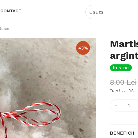
CONTACT
Rosie
Marti
43
%
argin
In stoc
8.00
Lei
*pret cu TVA
-
BENEFICII