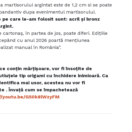
 martisorului argintat este de 1,2 cm si se poate
 pandantiv dupa evenimentul martisorului.
 pe care le-am folosit sunt: acril și bronz
rgint.
 cartonaș, în partea de jos, poate diferi. Edițiile
ncepând cu anul 2026 poartă mențiunea
ealizat manual în România”.
e conțin mărțișoare, vor fi însoțite de
cutiuțele tip origami cu închidere inimioară. Ca
identifica mai usor, acestea nu vor fi
e . Învață cum se împachetează
://youtu.be/G50k8lWzyFM