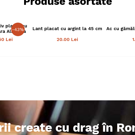
Produse asortate
iv placat cu
Lant placat cu argint la 45 cm
Ac cu gămăl
-
43
%
ra Albastra
50
Lei
20.00
Lei
1
rii create cu drag în R