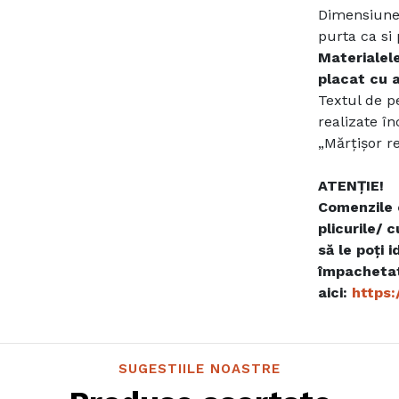
Dimensiunea
purta ca si
Materialele
placat cu a
Textul de pe
realizate î
„Mărțișor r
ATENȚIE!
Comenzile c
plicurile/ 
să le poți 
împachetat
aici:
https
SUGESTIILE NOASTRE