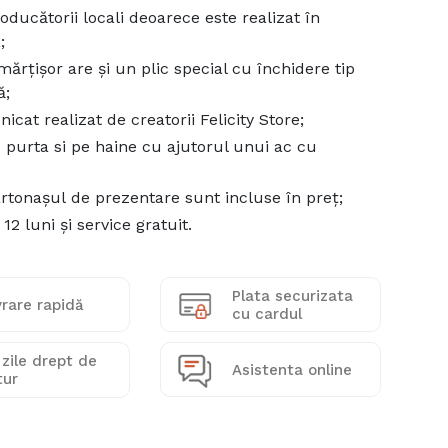
roducătorii locali deoarece este realizat în
;
mărțișor are și un plic special cu închidere tip
ă;
icat realizat de creatorii Felicity Store;
 purta si pe haine cu ajutorul unui ac cu
artonașul de prezentare sunt incluse în preț;
12 luni și service gratuit.
Plata securizata
vrare rapidă
cu cardul
 zile drept de
Asistenta online
tur