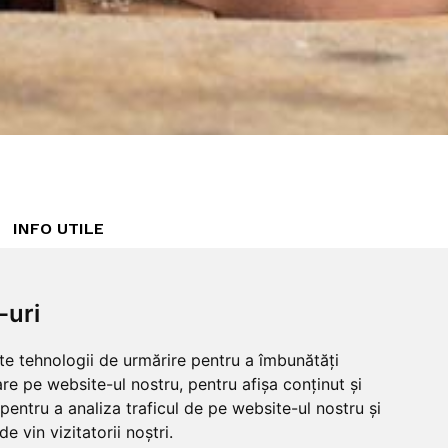
INFO UTILE
Despre noi
ANPC
Garantie 100%
Politica cookies
-uri
Blog
Politica
Intrebari frecvente
confidentialitate
lte tehnologii de urmărire pentru a îmbunătăți
Returnare produse
Termeni si conditii
re pe website-ul nostru, pentru afișa conținut și
Guestbook
pentru a analiza traficul de pe website-ul nostru și
Livrare
e vin vizitatorii noștri.