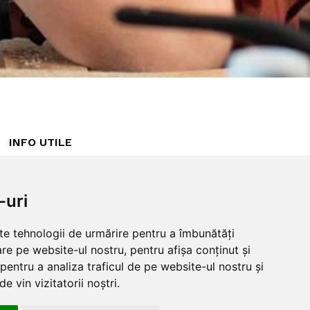
INFO UTILE
Despre noi
ANPC
Garantie 100%
Politica cookies
-uri
Blog
Politica
Intrebari frecvente
confidentialitate
lte tehnologii de urmărire pentru a îmbunătăți
Returnare produse
Termeni si conditii
re pe website-ul nostru, pentru afișa conținut și
Guestbook
pentru a analiza traficul de pe website-ul nostru și
Livrare
e vin vizitatorii noștri.