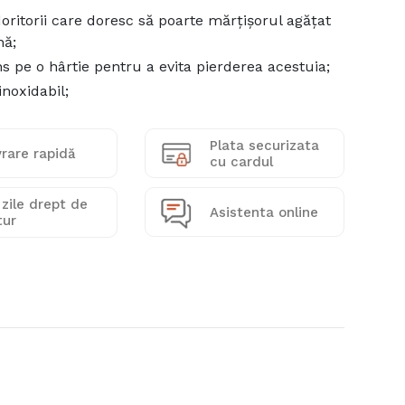
oritorii care doresc să poarte mărțișorul agățat
nă;
ns pe o hârtie pentru a evita pierderea acestuia;
inoxidabil;
Plata securizata
vrare rapidă
cu cardul
 zile drept de
Asistenta online
tur