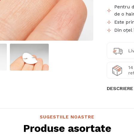
Pentru d
de o hai
Este pri
Din oțel 
Li
14
re
DESCRIERE
SUGESTIILE NOASTRE
Produse asortate