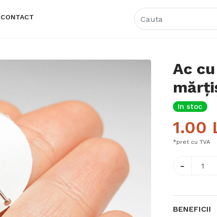
CONTACT
Ac cu
mărți
In stoc
1.00
*pret cu TVA
-
BENEFICII