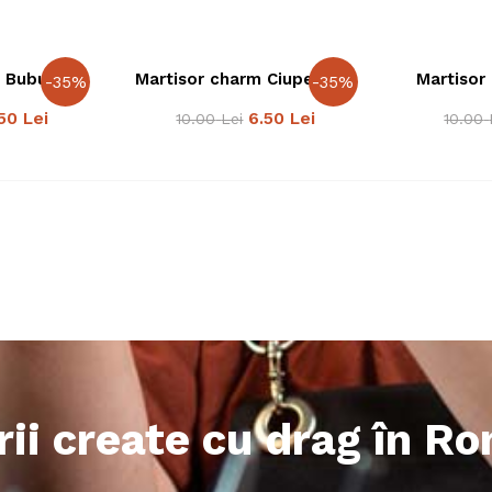
m Buburuza
Martisor charm Ciupercuta
Martisor
-
35
%
-
35
%
50
Lei
6.50
Lei
10.00
Lei
10.00
rii create cu drag în R