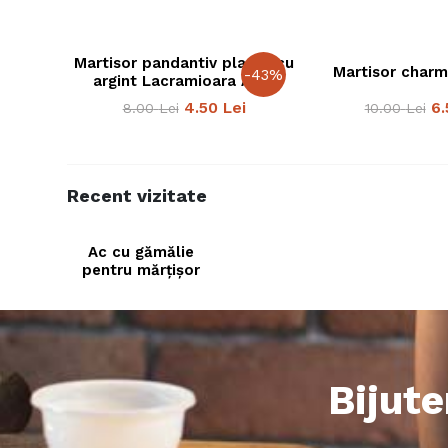
Martisor pandantiv placat cu
Martisor char
-
43
%
argint Lacramioara Alba
4.50
Lei
6.
8.00
Lei
10.00
Lei
Recent vizitate
Ac cu gămălie
pentru mărțișor
Bijute