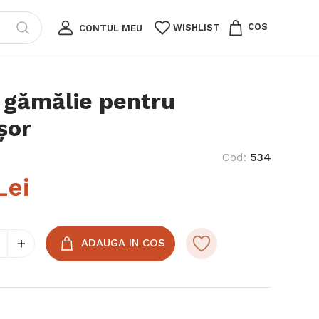
COS
WISHLIST
CONTUL MEU
 gămălie pentru
șor
Cod
:
534
Lei
+
ADAUGA IN COS