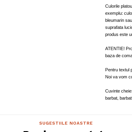
Culorile platoul
exemplu: culoa
bleumarin sau
suprafata luc
produs este u
ATENTIE! Prod
baza de com
Pentru textul 
Noi va vom co
Cuvinte cheie:
barbat, barbat
SUGESTIILE NOASTRE