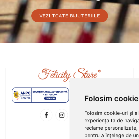
VEZI TOATE BIJUTERIILE
Folosim cookie
Folosim cookie-uri și a
experiența ta de naviga
reclame personalizate, 
pentru a înțelege de und