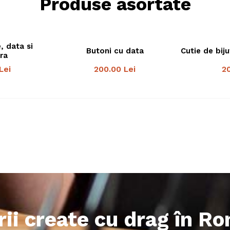
Produse asortate
e, data si
Butoni cu data
Cutie de bij
ra
Lei
200.00
Lei
2
rii create cu drag în R