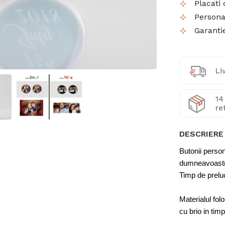
Placati 
Persona
Garantie
Li
14
re
DESCRIERE
Butonii person
dumneavoast
Timp de preluc
Materialul folo
cu brio in tim