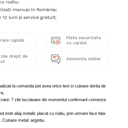
cu rodiu;
lizați manual în România;
 12 luni și service gratuit;
Plata securizata
vrare rapidă
cu cardul
 zile drept de
Asistenta online
tur
alizati la comanda pot avea orice text si culoare dorita de
ra.
rare: 7 zile lucratoare din momentul confirmarii comenzii.
sit este aliaj metalic placat cu rodiu, prin urmare face fata
p. Culoare metal: argintiu.