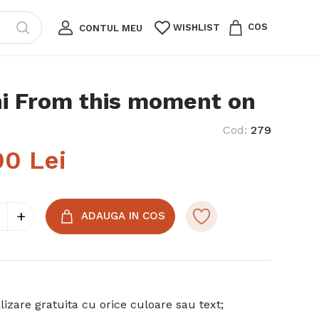
COS
WISHLIST
CONTUL MEU
i From this moment on
Cod
:
279
00
Lei
+
ADAUGA IN COS
izare gratuita cu orice culoare sau text;