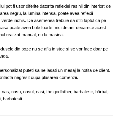
ui pot fi usor diferite datorita reflexiei rasinii din interior; de
rea negru, la lumina intensa, poate avea reflexii
 verde inchis. De asemenea trebuie sa stiti faptul ca pe
ioasa poate avea bule foarte mici de aer deoarece acest
nul realizat manual, nu la masina.
usele din poze nu se afla in stoc si se vor face doar pe
anda.
personalizat puteti sa ne lasati un mesaj la notita de client.
ntacta negresit dupa plasarea comenzii.
 nas, nasu, nasul, nasi, the godfather, barbatesc, bărbați,
i, barbatesti