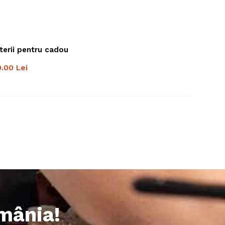
uterii pentru cadou
0.00
Lei
omânia!