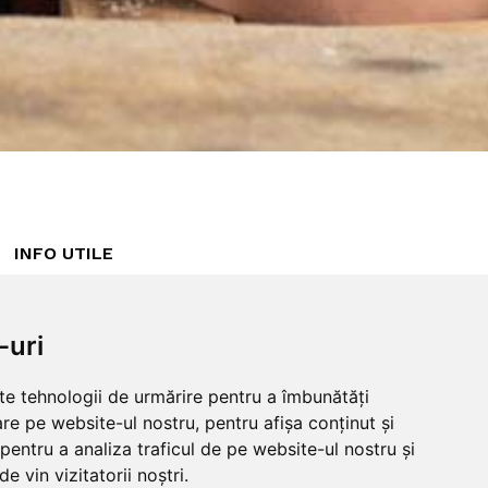
INFO UTILE
Despre noi
ANPC
Garantie 100%
Politica cookies
-uri
Blog
Politica
Intrebari frecvente
confidentialitate
lte tehnologii de urmărire pentru a îmbunătăți
Returnare produse
Termeni si conditii
re pe website-ul nostru, pentru afișa conținut și
Guestbook
pentru a analiza traficul de pe website-ul nostru și
Livrare
e vin vizitatorii noștri.