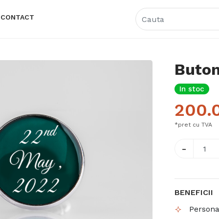
CONTACT
Buton
In stoc
200.
*pret cu TVA
-
BENEFICII
Personal