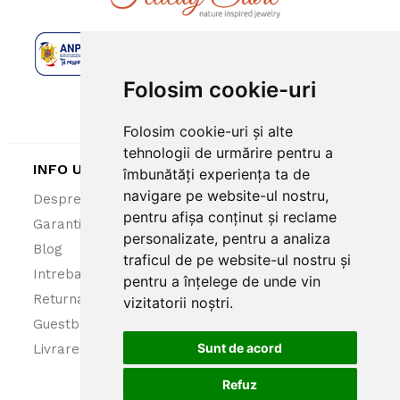
Folosim cookie-uri
Folosim cookie-uri și alte
tehnologii de urmărire pentru a
INFO UTILE
îmbunătăți experiența ta de
navigare pe website-ul nostru,
Despre noi
ANPC
pentru afișa conținut și reclame
Garantie 100%
Politica cookies
personalizate, pentru a analiza
Blog
Politica confidentialitate
traficul de pe website-ul nostru și
Intrebari frecvente
Termeni si conditii
pentru a înțelege de unde vin
Returnare produse
vizitatorii noștri.
Guestbook
Sunt de acord
Livrare
Refuz