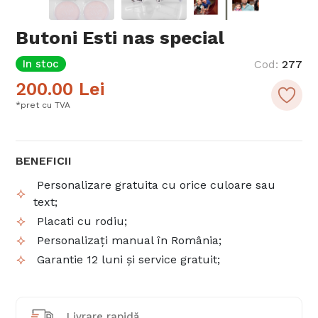
Butoni Esti nas special
In stoc
Cod
:
277
200.00
Lei
*pret cu TVA
BENEFICII
Personalizare gratuita cu orice culoare sau
text;
Placati cu rodiu;
Personalizați manual în România;
Garantie 12 luni și service gratuit;
Livrare rapidă