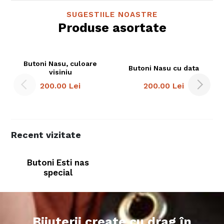
SUGESTIILE NOASTRE
Produse asortate
Butoni Nasu, culoare
Butoni Nasu cu data
visiniu
200.00
Lei
200.00
Lei
Recent vizitate
Butoni Esti nas
special
Bijuterii create cu drag în