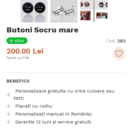
Butoni Socru mare
In stoc
Cod
:
283
200.00
Lei
*pret cu TVA
BENEFICII
Personalizare gratuita cu orice culoare sau
text;
Placati cu rodiu;
Personalizați manual în România;
Garantie 12 luni și service gratuit;