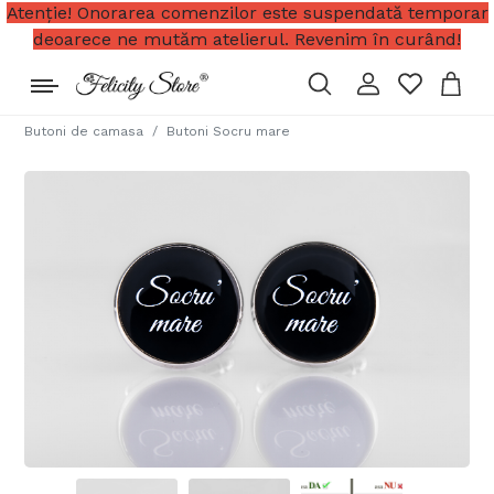
Atenție! Onorarea comenzilor este suspendată temporar
deoarece ne mutăm atelierul. Revenim în curând!
Butoni de camasa
Butoni Socru mare