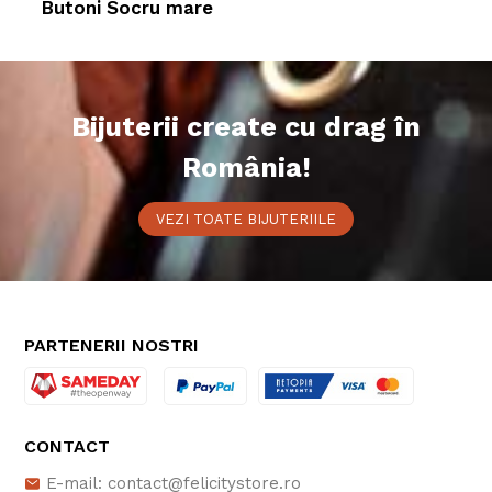
Butoni Socru mare
Bijuterii create cu drag în
România!
VEZI TOATE BIJUTERIILE
PARTENERII NOSTRI
CONTACT
E-mail: contact@felicitystore.ro