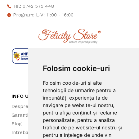
Tel: 0742 575 448
Program: L-V: 11:00 - 16:00
Folosim cookie-uri
Folosim cookie-uri și alte
tehnologii de urmărire pentru a
INFO UTILE
îmbunătăți experiența ta de
navigare pe website-ul nostru,
Despre noi
ANPC
pentru afișa conținut și reclame
Garantie 100%
Politica cookies
personalizate, pentru a analiza
Blog
Politica confidentialitate
traficul de pe website-ul nostru și
Intrebari frecvente
Termeni si conditii
pentru a înțelege de unde vin