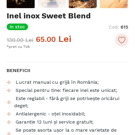
Inel inox Sweet Blend
In stoc
Cod
:
615
Lei
65.00
130.00
Lei
*pret cu TVA
BENEFICII
Lucrat manual cu grijă în România;
Special pentru tine: fiecare inel este unicat;
Este reglabil - fără griji se potrivește oricărui
deget;
Antialergenic - oțel inoxidabil;
Garantie 12 luni și service gratuit;
Se poate asorta ușor la o mare varietate de