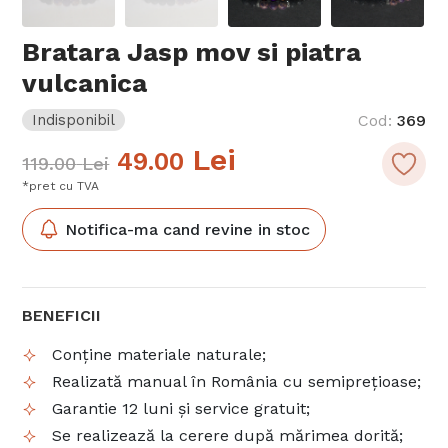
Bratara Jasp mov si piatra
vulcanica
Indisponibil
Cod
:
369
Lei
49.00
119.00
Lei
*pret cu TVA
Notifica-ma cand revine in stoc
BENEFICII
Conține materiale naturale;
Realizată manual în România cu semiprețioase;
Garantie 12 luni și service gratuit;
Se realizează la cerere după mărimea dorită;