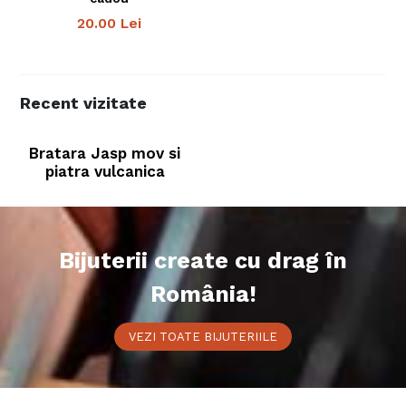
20.00
Lei
Recent vizitate
Bratara Jasp mov si
piatra vulcanica
Bijuterii create cu drag în
România!
VEZI TOATE BIJUTERIILE