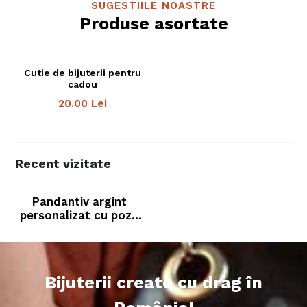
SUGESTIILE NOASTRE
Produse asortate
Cutie de bijuterii pentru
cadou
20.00
Lei
Recent vizitate
Pandantiv argint
personalizat cu poză
bebe
Bijuterii create cu drag în