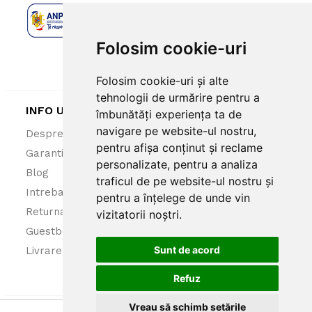
Folosim cookie-uri
Folosim cookie-uri și alte
tehnologii de urmărire pentru a
INFO UTILE
îmbunătăți experiența ta de
navigare pe website-ul nostru,
Despre noi
ANPC
pentru afișa conținut și reclame
Garantie 100%
Politica cookies
personalizate, pentru a analiza
Blog
Politica confidentialitate
traficul de pe website-ul nostru și
Intrebari frecvente
Termeni si conditii
pentru a înțelege de unde vin
Returnare produse
vizitatorii noștri.
Guestbook
Sunt de acord
Livrare
Refuz
Vreau să schimb setările