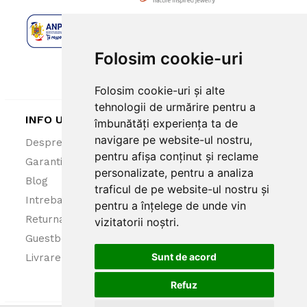
Folosim cookie-uri
Folosim cookie-uri și alte
tehnologii de urmărire pentru a
INFO UTILE
îmbunătăți experiența ta de
navigare pe website-ul nostru,
Despre noi
ANPC
pentru afișa conținut și reclame
Garantie 100%
Politica cookies
personalizate, pentru a analiza
Blog
Politica confidentialitate
traficul de pe website-ul nostru și
Intrebari frecvente
Termeni si conditii
pentru a înțelege de unde vin
Returnare produse
vizitatorii noștri.
Guestbook
Sunt de acord
Livrare
Refuz