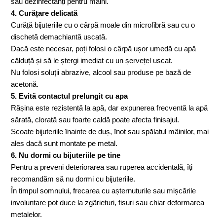
sau dezinfectanți pentru mâini.
4. Curățare delicată
Curăță bijuteriile cu o cârpă moale din microfibră sau cu o
dischetă demachiantă uscată.
Dacă este necesar, poți folosi o cârpă ușor umedă cu apă
călduță și să le ștergi imediat cu un șervețel uscat.
Nu folosi soluții abrazive, alcool sau produse pe bază de
acetonă.
5. Evită contactul prelungit cu apa
Rășina este rezistentă la apă, dar expunerea frecventă la apă
sărată, clorată sau foarte caldă poate afecta finisajul.
Scoate bijuteriile înainte de duș, înot sau spălatul mâinilor, mai
ales dacă sunt montate pe metal.
6. Nu dormi cu bijuteriile pe tine
Pentru a preveni deteriorarea sau ruperea accidentală, îți
recomandăm să nu dormi cu bijuteriile.
În timpul somnului, frecarea cu așternuturile sau mișcările
involuntare pot duce la zgârieturi, fisuri sau chiar deformarea
metalelor.