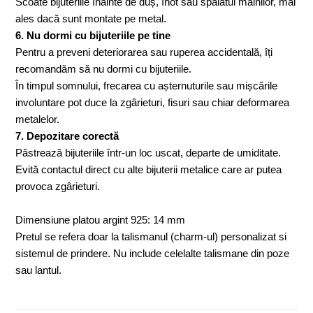
Scoate bijuteriile înainte de duș, înot sau spălatul mâinilor, mai
ales dacă sunt montate pe metal.
6. Nu dormi cu bijuteriile pe tine
Pentru a preveni deteriorarea sau ruperea accidentală, îți
recomandăm să nu dormi cu bijuteriile.
În timpul somnului, frecarea cu așternuturile sau mișcările
involuntare pot duce la zgârieturi, fisuri sau chiar deformarea
metalelor.
7. Depozitare corectă
Păstrează bijuteriile într-un loc uscat, departe de umiditate.
Evită contactul direct cu alte bijuterii metalice care ar putea
provoca zgârieturi.
Dimensiune platou argint 925: 14 mm
Pretul se refera doar la talismanul (charm-ul) personalizat si
sistemul de prindere. Nu include celelalte talismane din poze
sau lantul.