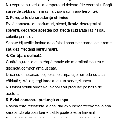
Nu expune bijuteriile la temperaturi ridicate (de exemplu, lângă
surse de căldură, în mașină vara sau în apă fierbinte).
3. Ferește-le de substanțe chimice
Evită contactul cu parfumuri, alcool, fixativ, detergenți și
solvenți, deoarece acestea pot afecta suprafața rășinii sau
culorile printului.
Scoate bijuteriile înainte de a folosi produse cosmetice, creme
sau dezinfectanți pentru mâini.
4. Curățare delicată
Curăță bijuteriile cu o cârpă moale din microfibră sau cu o
dischetă demachiantă uscată.
Dacă este necesar, poți folosi o cârpă ușor umedă cu apă
călduță și să le ștergi imediat cu un șervețel uscat.
Nu folosi soluții abrazive, alcool sau produse pe bază de
acetonă.
5. Evită contactul prelungit cu apa
Rășina este rezistentă la apă, dar expunerea frecventă la apă
sărată, clorată sau foarte caldă poate afecta finisajul.