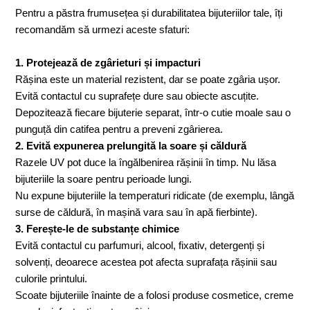
Pentru a păstra frumusețea și durabilitatea bijuteriilor tale, îți
recomandăm să urmezi aceste sfaturi:
1. Protejează de zgârieturi și impacturi
Rășina este un material rezistent, dar se poate zgâria ușor.
Evită contactul cu suprafețe dure sau obiecte ascuțite.
Depozitează fiecare bijuterie separat, într-o cutie moale sau o
punguță din catifea pentru a preveni zgârierea.
2. Evită expunerea prelungită la soare și căldură
Razele UV pot duce la îngălbenirea rășinii în timp. Nu lăsa
bijuteriile la soare pentru perioade lungi.
Nu expune bijuteriile la temperaturi ridicate (de exemplu, lângă
surse de căldură, în mașină vara sau în apă fierbinte).
3. Ferește-le de substanțe chimice
Evită contactul cu parfumuri, alcool, fixativ, detergenți și
solvenți, deoarece acestea pot afecta suprafața rășinii sau
culorile printului.
Scoate bijuteriile înainte de a folosi produse cosmetice, creme