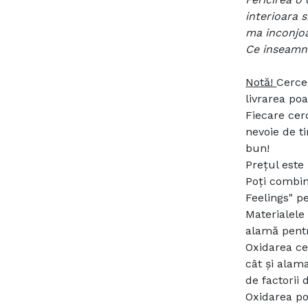
interioara 
ma inconjoa
Ce inseamna
Notă!
Cerce
livrarea poa
Fiecare cer
nevoie de t
bun!
Prețul este
Poți combin
Feelings" p
Materialele 
alamă pentr
Oxidarea ce
cât și alam
de factorii
Oxidarea po