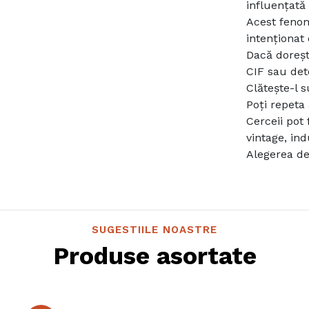
influențată
Acest fenom
intenționat 
Dacă dorești
CIF sau det
Clătește-l 
Poți repeta
Cerceii pot
vintage, ind
Alegerea de 
SUGESTIILE NOASTRE
Produse asortate