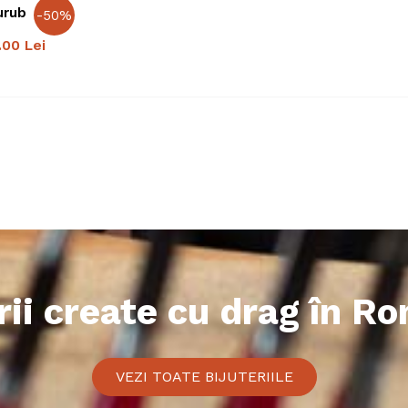
urub
-
50
%
.00
Lei
rii create cu drag în R
VEZI TOATE BIJUTERIILE