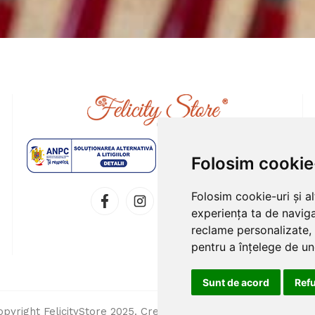
Folosim cookie
Folosim cookie-uri și a
experiența ta de naviga
reclame personalizate, 
pentru a înțelege de und
Sunt de acord
Ref
opyright FelicityStore 2025.
Creare Magazin Online