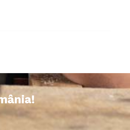
omânia!