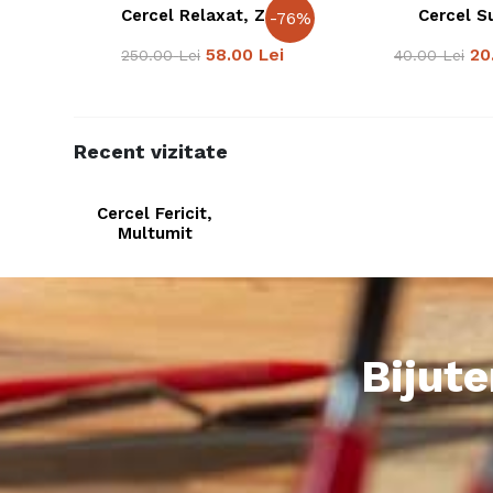
Cercel Relaxat, Zen
Cercel S
-
76
%
58.00
Lei
20
250.00
Lei
40.00
Lei
Recent vizitate
Cercel Fericit,
Multumit
Bijute