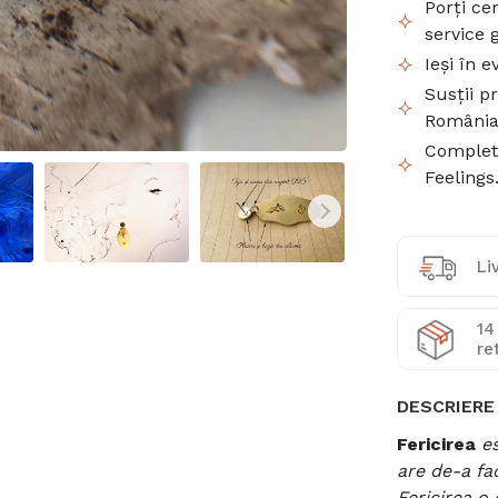
Porți cer
service g
Ieși în 
Susții pr
România
Complete
Feelings
Li
14
re
DESCRIERE
Fericirea
e
are de-a fac
Fericirea o