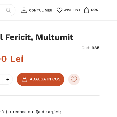
COS
WISHLIST
CONTUL MEU
l Fericit, Multumit
Cod
:
985
00
Lei
+
ADAUGA IN COS
ză-ți urechea cu tija de argint;