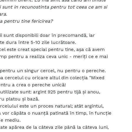
si sunt in recunostinta pentru tot ceea ce am si
ra.
 pentru tine fericirea?
ii sunt disponibili doar în precomandă, iar
te dura între 5-10 zile lucrătoare.
cel este creat special pentru tine, așa că avem
imp pentru a realiza ceva unic - meriți ce e mai
 pentru un singur cercel, nu pentru o pereche.
a cercelul cu oricare altul din colecția "Mixed
entru a crea o pereche unică!
utilizate sunt: argint 925 pentru tijă și anou,
u platou și bază.
rcelului este un proces natural; atât argintul,
a vor căpăta o nuanță patinată în timp, în funcție
 de mediu.
ate apărea de la câteva zile până la câteva luni,