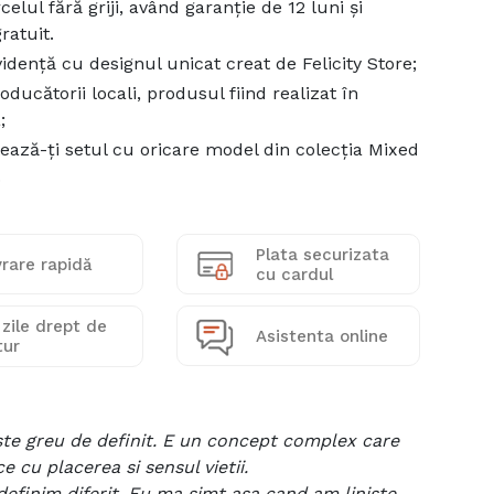
celul fără griji, având garanție de 12 luni și
ratuit.
evidență cu designul unicat creat de Felicity Store;
oducătorii locali, produsul fiind realizat în
;
ază-ți setul cu oricare model din colecția Mixed
.
Plata securizata
vrare rapidă
cu cardul
 zile drept de
Asistenta online
tur
ste greu de definit. E un concept complex care
e cu placerea si sensul vietii.
 definim diferit. Eu ma simt asa cand am liniste