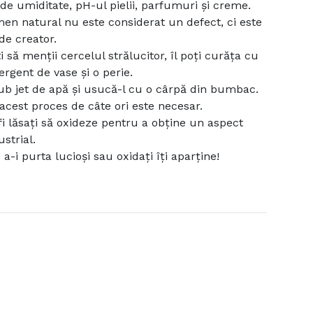
 de umiditate, pH-ul pielii, parfumuri și creme.
en natural nu este considerat un defect, ci este
de creator.
 să menții cercelul strălucitor, îl poți curăța cu
ergent de vase și o perie.
sub jet de apă și usucă-l cu o cârpă din bumbac.
 acest proces de câte ori este necesar.
 fi lăsați să oxideze pentru a obține un aspect
ustrial.
a-i purta lucioși sau oxidați îți aparține!