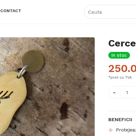
CONTACT
Cerce
In stoc
250.
*pret cu TVA
-
BENEFICII
Protejea