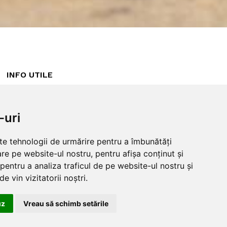
INFO UTILE
Despre noi
ANPC
Garantie 100%
Politica cookies
-uri
Blog
Politica
Intrebari frecvente
confidentialitate
lte tehnologii de urmărire pentru a îmbunătăți
Returnare produse
Termeni si conditii
re pe website-ul nostru, pentru afișa conținut și
Guestbook
pentru a analiza traficul de pe website-ul nostru și
Livrare
e vin vizitatorii noștri.
uz
Vreau să schimb setările