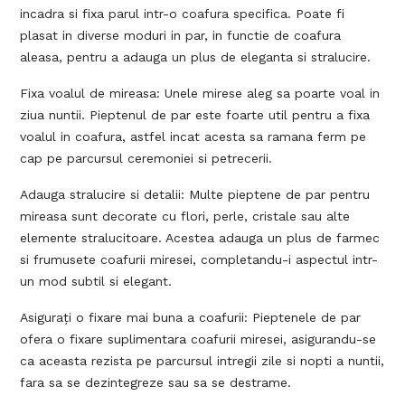
incadra si fixa parul intr-o coafura specifica. Poate fi
plasat in diverse moduri in par, in functie de coafura
aleasa, pentru a adauga un plus de eleganta si stralucire.
Fixa voalul de mireasa: Unele mirese aleg sa poarte voal in
ziua nuntii. Pieptenul de par este foarte util pentru a fixa
voalul in coafura, astfel incat acesta sa ramana ferm pe
cap pe parcursul ceremoniei si petrecerii.
Adauga stralucire si detalii: Multe pieptene de par pentru
mireasa sunt decorate cu flori, perle, cristale sau alte
elemente stralucitoare. Acestea adauga un plus de farmec
si frumusete coafurii miresei, completandu-i aspectul intr-
un mod subtil si elegant.
Asigurați o fixare mai buna a coafurii: Pieptenele de par
ofera o fixare suplimentara coafurii miresei, asigurandu-se
ca aceasta rezista pe parcursul intregii zile si nopti a nuntii,
fara sa se dezintegreze sau sa se destrame.