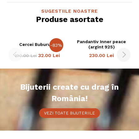
SUGESTIILE NOASTRE
Produse asortate
Pandantiv Inner peace
Cercei Buburuze
-
83
%
(argint 925)
32.00
Lei
230.00
Lei
190.00
Lei
Bijuterii create cu drag în
România!
VEZI TOATE BIJUTERIILE