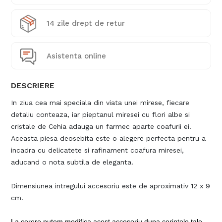
14 zile drept de retur
Asistenta online
DESCRIERE
In ziua cea mai speciala din viata unei mirese, fiecare
detaliu conteaza, iar pieptanul miresei cu flori albe si
cristale de Cehia adauga un farmec aparte coafurii ei.
Aceasta piesa deosebita este o alegere perfecta pentru a
incadra cu delicatete si rafinament coafura miresei,
aducand o nota subtila de eleganta.
Dimensiunea intregului accesoriu este de aproximativ 12 x 9
cm.
La cerere putem modifica acest accesoriu dupa cerintele tale.