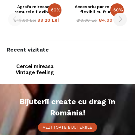
Agrafa mireasa cu
Accesoriu par mireasa
-
60
%
-
60
%
ramurele flexibile si
flexibil cu frunze
frunzulite
99.20
Lei
84.00
Lei
248.00
Lei
210.00
Lei
Recent vizitate
Cercei mireasa
Vintage feeling
Bijuterii create cu drag în
România!
VEZI TOATE BIJUTERIILE