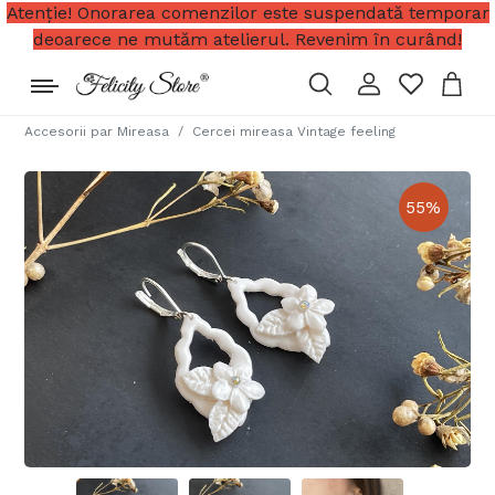
Atenție! Onorarea comenzilor este suspendată temporar
deoarece ne mutăm atelierul. Revenim în curând!
Accesorii par Mireasa
Cercei mireasa Vintage feeling
55
%