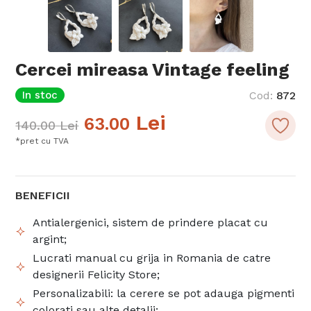
Cercei mireasa Vintage feeling
In stoc
Cod
:
872
Lei
63.00
140.00
Lei
*pret cu TVA
BENEFICII
Antialergenici, sistem de prindere placat cu
argint;
Lucrati manual cu grija in Romania de catre
designerii Felicity Store;
Personalizabili: la cerere se pot adauga pigmenti
colorati sau alte detalii;