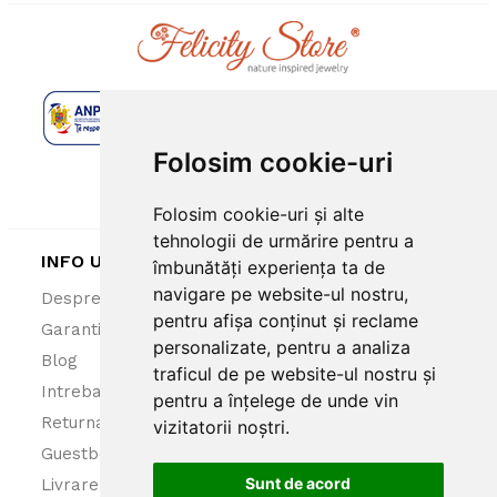
Folosim cookie-uri
Folosim cookie-uri și alte
tehnologii de urmărire pentru a
INFO UTILE
îmbunătăți experiența ta de
navigare pe website-ul nostru,
Despre noi
ANPC
pentru afișa conținut și reclame
Garantie 100%
Politica cookies
personalizate, pentru a analiza
Blog
Politica confidentialitate
traficul de pe website-ul nostru și
Intrebari frecvente
Termeni si conditii
pentru a înțelege de unde vin
Returnare produse
vizitatorii noștri.
Guestbook
Sunt de acord
Livrare