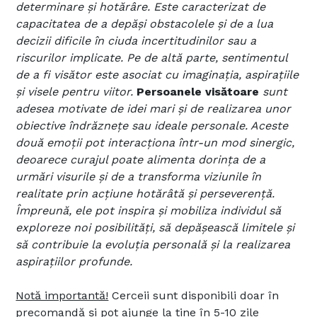
determinare și hotărâre. Este caracterizat de
capacitatea de a depăși obstacolele și de a lua
decizii dificile în ciuda incertitudinilor sau a
riscurilor implicate. Pe de altă parte, sentimentul
de a fi visător este asociat cu imaginația, aspirațiile
și visele pentru viitor.
Persoanele visătoare
sunt
adesea motivate de idei mari și de realizarea unor
obiective îndrăznețe sau ideale personale. Aceste
două emoții pot interacționa într-un mod sinergic,
deoarece curajul poate alimenta dorința de a
urmări visurile și de a transforma viziunile în
realitate prin acțiune hotărâtă și perseverență.
Împreună, ele pot inspira și mobiliza individul să
exploreze noi posibilități, să depășească limitele și
să contribuie la evoluția personală și la realizarea
aspirațiilor profunde.
Notă importantă!
Cerceii sunt disponibili doar în
precomandă și pot ajunge la tine în 5-10 zile