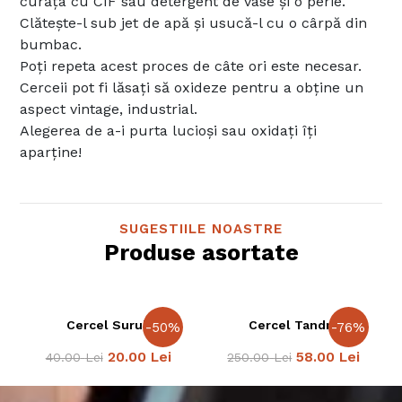
curăța cu CIF sau detergent de vase și o perie.
Clătește-l sub jet de apă și usucă-l cu o cârpă din
bumbac.
Poți repeta acest proces de câte ori este necesar.
Cerceii pot fi lăsați să oxideze pentru a obține un
aspect vintage, industrial.
Alegerea de a-i purta lucioși sau oxidați îți
aparține!
SUGESTIILE NOASTRE
Produse asortate
Cercel Surub
Cercel Tandru
-
50
%
-
76
%
20.00
Lei
58.00
Lei
40.00
Lei
250.00
Lei